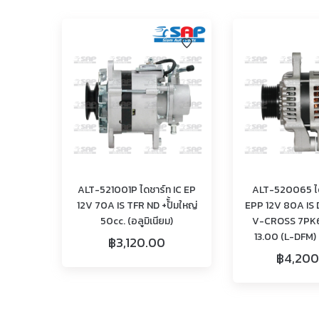
ALT-521001P ไดชาร์ท IC EP
ALT-520065 ได
12V 70A IS TFR ND +ปัั้มใหญ่
EPP 12V 80A IS
50cc. (อลูมิเนียม)
V-CROSS 7PK
13.00 (L-DFM) ค
฿
3,120.00
฿
4,200